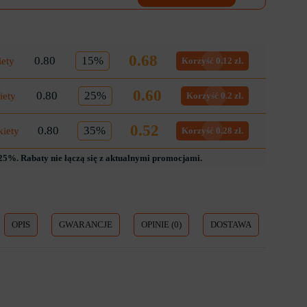
0.68
0.80
15%
iety
Korzyść 0.12 zł.
0.60
0.80
25%
iety
Korzyść 0.2 zł.
0.52
0.80
35%
kiety
Korzyść 0.28 zł.
5%. Rabaty nie łączą się z aktualnymi promocjami.
OPIS
GWARANCJE
OPINIE (0)
DOSTAWA