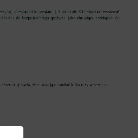
wszymi, soczystymi korzeniami już po około 80 dniach od wysiewu!
t idealna do bezpośredniego spożycia, jako chrupiąca przekąska, do
ki wzrost sprawia, że można ją uprawiać kilka razy w sezonie.
.
przerywania.