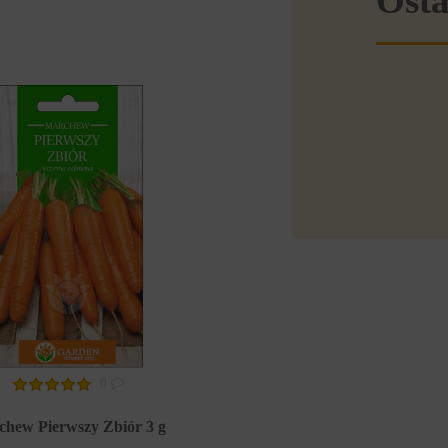
Osta
0
hew Pierwszy Zbiór 3 g