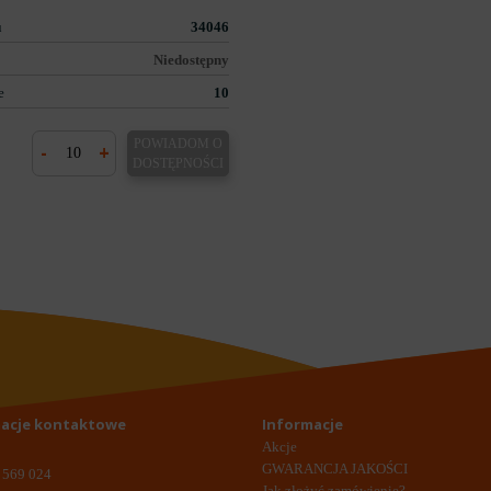
u
34046
Niedostępny
e
10
POWIADOM O
-
+
DOSTĘPNOŚCI
acje kontaktowe
Informacje
Akcje
GWARANCJA JAKOŚCI
 569 024
Jak złożyć zamówienie?