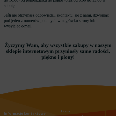
do 16.00 (od poniedziałku do piątku) oraz od 8.00 do 13.00 w
sobotę.
Jeśli nie otrzymasz odpowiedzi, skontaktuj się z nami, dzwoniąc
pod jeden z numerów podanych w nagłówku strony lub
wysyłając e-mail.
Życzymy Wam, aby wszystkie zakupy w naszym
sklepie internetowym przyniosły same radości,
piękno i plony!
Ocena:
Informacje kontaktowe