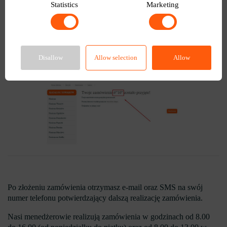
Statistics
Marketing
Disallow
Allow selection
Allow
Po złożeniu zamówienia otrzymasz e-mail oraz SMS na swój
numer telefonu potwierdzający dalszą realizację zamówienia.
Nasi menedżerowie realizują zamówienia w godzinach od 8.00