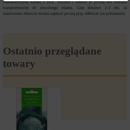
charakterystykę każdej z nich. Wybierz i zamów je pocztą lub firmami
transportowymi do dowolnego miasta. Czas dostawy 2-3 dni, za
zamówienie zbiorcze można zapłacić pocztą przy odbiorze (za pobraniem).
Ostatnio przeglądane
towary