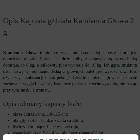
Opis Kapusta gł.biała Kamienna Głowa 2
g
Kamienna Głowa
to dobrze znana odmiana białej kapusty, która jest
uprawiana w całej Polsce. Jej duże kolby z odpowiednią agrotechniką
dorastają do 6 kg, a całkowity plon wyniesie do 10 kg. Ich gęsta struktura
dała nazwę tej odmianie. Jedną z głównych zalet jest wysoka zawartość
użytecznych substancji i brak pęknięć. Ciężkie kamienne główki doskonale
zachowują wygląd i walory handlowe podczas przechowywania, nie tracąc
przy tym smaku i aromatu.
Opis odmiany kapusty białej
okres dojrzewania 110-115 dni;
okrągły kształt, bardzo zwarta struktura;
liście są chrupiące, białe w przekroju;
waga średnio od 2 do 4 kg, ale może osiągnąć 6 kg;
nadaje się do przechowywania i transportu;