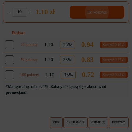
1.10 zł
-
+
Do koszyka
Rabat
0.94
1.10
15%
10 pakiety
Korzyść 0.16 zł.
0.83
1.10
25%
50 pakiety
Korzyść 0.27 zł.
0.72
1.10
35%
100 pakiety
Korzyść 0.38 zł.
*Maksymalny rabat 25%. Rabaty nie łączą się z aktualnymi
promocjami.
OPIS
GWARANCJE
OPINIE (0)
DOSTAWA