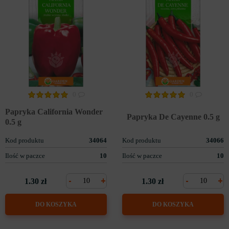
0
0
Papryka California Wonder
Papryka De Cayenne 0.5 g
0.5 g
Kod produktu
34064
Kod produktu
34066
Ilość w paczce
10
Ilość w paczce
10
-
+
-
+
1.30 zł
1.30 zł
DO KOSZYKA
DO KOSZYKA