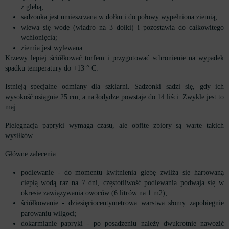
z glebą;
sadzonka jest umieszczana w dołku i do połowy wypełniona ziemią;
wlewa się wodę (wiadro na 3 dołki) i pozostawia do całkowitego
wchłonięcia;
ziemia jest wylewana.
Krzewy lepiej ściółkować torfem i przygotować schronienie na wypadek
spadku temperatury do +13 ° C.
Istnieją specjalne odmiany dla szklarni. Sadzonki sadzi się, gdy ich
wysokość osiągnie 25 cm, a na łodydze powstaje do 14 liści. Zwykle jest to
maj.
Pielęgnacja papryki wymaga czasu, ale obfite zbiory są warte takich
wysiłków.
Główne zalecenia:
podlewanie - do momentu kwitnienia glebę zwilża się hartowaną
ciepłą wodą raz na 7 dni, częstotliwość podlewania podwaja się w
okresie zawiązywania owoców (6 litrów na 1 m2);
ściółkowanie - dziesięciocentymetrowa warstwa słomy zapobiegnie
parowaniu wilgoci;
dokarmianie papryki - po posadzeniu należy dwukrotnie nawozić