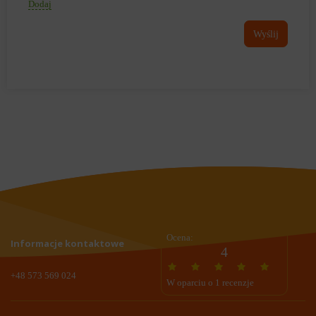
Dodaj
Wyślij
Ocena:
Informacje kontaktowe
4
+48 573 569 024
W oparciu o 1 recenzje