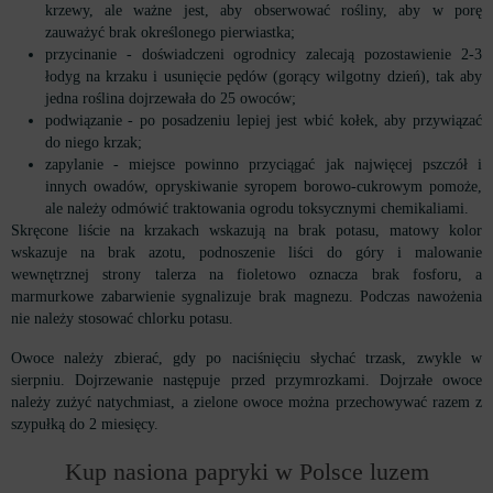
krzewy, ale ważne jest, aby obserwować rośliny, aby w porę
zauważyć brak określonego pierwiastka;
przycinanie - doświadczeni ogrodnicy zalecają pozostawienie 2-3
łodyg na krzaku i usunięcie pędów (gorący wilgotny dzień), tak aby
jedna roślina dojrzewała do 25 owoców;
podwiązanie - po posadzeniu lepiej jest wbić kołek, aby przywiązać
do niego krzak;
zapylanie - miejsce powinno przyciągać jak najwięcej pszczół i
innych owadów, opryskiwanie syropem borowo-cukrowym pomoże,
ale należy odmówić traktowania ogrodu toksycznymi chemikaliami.
Skręcone liście na krzakach wskazują na brak potasu, matowy kolor
wskazuje na brak azotu, podnoszenie liści do góry i malowanie
wewnętrznej strony talerza na fioletowo oznacza brak fosforu, a
marmurkowe zabarwienie sygnalizuje brak magnezu. Podczas nawożenia
nie należy stosować chlorku potasu.
Owoce należy zbierać, gdy po naciśnięciu słychać trzask, zwykle w
sierpniu. Dojrzewanie następuje przed przymrozkami. Dojrzałe owoce
należy zużyć natychmiast, a zielone owoce można przechowywać razem z
szypułką do 2 miesięcy.
Kup nasiona papryki w Polsce luzem