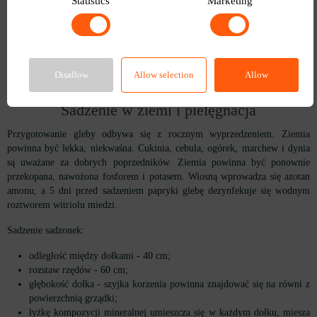
Statistics
Marketing
pojemnika z sadzonkami na zewnątrz. Ważne jest, aby rośliny nie
znajdowały się w przeciągu i w temperaturze poniżej +13 ° C.
Kiełki są gotowe do sadzenia, gdy pierwsze pąki zaczną się formować, a
powietrze na zewnątrz ogrzeje się do +15 ° C i więcej. W naszych
Disallow
Allow selection
Allow
warunkach czas sadzenia papryki to maj-czerwiec.
Sadzenie w ziemi i pielęgnacja
Przygotowanie gleby odbywa się z rocznym wyprzedzeniem. Ziemia
powinna być lekka, niekwaśna. Cukinia, cebula, ogórek, marchew i dynia
są uważane za dobrych poprzedników. Ziemia powinna być ponownie
przekopana, nawożona fosforem i potasem. Wiosną wprowadza się azotan
amonu, a 5 dni przed sadzeniem papryki glebę dezynfekuje się wodnym
roztworem witriolu miedzi.
Sadzenie sadzonek:
odległość między dołkami - 40 cm;
rozstaw rzędów - 60 cm;
głębokość dołka - szyjka korzenia powinna znajdować się na równi z
powierzchnią grządki;
łyżkę kompozycji mineralnej umieszcza się w każdym dołku, miesza