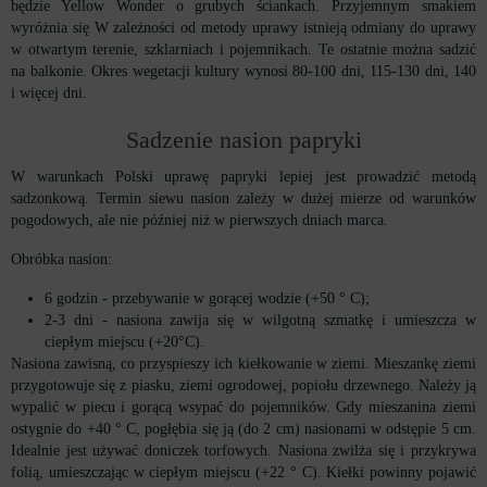
będzie Yellow Wonder o grubych ściankach. Przyjemnym smakiem
wyróżnia się W zależności od metody uprawy istnieją odmiany do uprawy
w otwartym terenie, szklarniach i pojemnikach. Te ostatnie można sadzić
na balkonie. Okres wegetacji kultury wynosi 80-100 dni, 115-130 dni, 140
i więcej dni.
Sadzenie nasion papryki
W warunkach Polski uprawę papryki lepiej jest prowadzić metodą
sadzonkową. Termin siewu nasion zależy w dużej mierze od warunków
pogodowych, ale nie później niż w pierwszych dniach marca.
Obróbka nasion:
6 godzin - przebywanie w gorącej wodzie (+50 ° C);
2-3 dni - nasiona zawija się w wilgotną szmatkę i umieszcza w
ciepłym miejscu (+20°C).
Nasiona zawisną, co przyspieszy ich kiełkowanie w ziemi. Mieszankę ziemi
przygotowuje się z piasku, ziemi ogrodowej, popiołu drzewnego. Należy ją
wypalić w piecu i gorącą wsypać do pojemników. Gdy mieszanina ziemi
ostygnie do +40 ° C, pogłębia się ją (do 2 cm) nasionami w odstępie 5 cm.
Idealnie jest używać doniczek torfowych. Nasiona zwilża się i przykrywa
folią, umieszczając w ciepłym miejscu (+22 ° C). Kiełki powinny pojawić