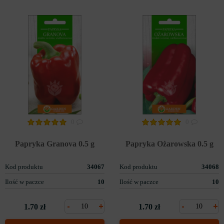
0
0
Papryka Granova 0.5 g
Papryka Ożarowska 0.5 g
Kod produktu
34067
Kod produktu
34068
Ilość w paczce
10
Ilość w paczce
10
-
+
-
+
1.70 zł
1.70 zł