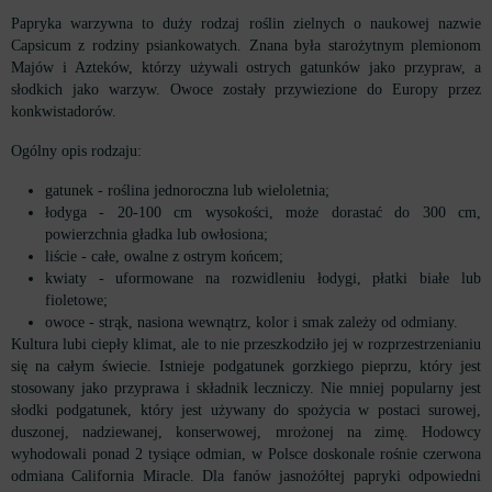
Papryka warzywna to duży rodzaj roślin zielnych o naukowej nazwie
Capsicum z rodziny psiankowatych. Znana była starożytnym plemionom
Majów i Azteków, którzy używali ostrych gatunków jako przypraw, a
słodkich jako warzyw. Owoce zostały przywiezione do Europy przez
konkwistadorów.
Ogólny opis rodzaju:
gatunek - roślina jednoroczna lub wieloletnia;
łodyga - 20-100 cm wysokości, może dorastać do 300 cm,
powierzchnia gładka lub owłosiona;
liście - całe, owalne z ostrym końcem;
kwiaty - uformowane na rozwidleniu łodygi, płatki białe lub
fioletowe;
owoce - strąk, nasiona wewnątrz, kolor i smak zależy od odmiany.
Kultura lubi ciepły klimat, ale to nie przeszkodziło jej w rozprzestrzenianiu
się na całym świecie. Istnieje podgatunek gorzkiego pieprzu, który jest
stosowany jako przyprawa i składnik leczniczy. Nie mniej popularny jest
słodki podgatunek, który jest używany do spożycia w postaci surowej,
duszonej, nadziewanej, konserwowej, mrożonej na zimę. Hodowcy
wyhodowali ponad 2 tysiące odmian, w Polsce doskonale rośnie czerwona
odmiana California Miracle. Dla fanów jasnożółtej papryki odpowiedni