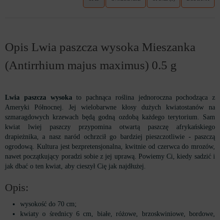
Opis Lwia paszcza wysoka Mieszanka
(Antirrhium majus maximus) 0.5 g
Lwia paszcza wysoka
to pachnąca roślina jednoroczna pochodząca z
Ameryki Północnej. Jej wielobarwne kłosy dużych kwiatostanów na
szmaragdowych krzewach będą godną ozdobą każdego terytorium. Sam
kwiat lwiej paszczy przypomina otwartą paszczę afrykańskiego
drapieżnika, a nasz naród ochrzcił go bardziej pieszczotliwie - paszczą
ogrodową. Kultura jest bezpretensjonalna, kwitnie od czerwca do mrozów,
nawet początkujący poradzi sobie z jej uprawą. Powiemy Ci, kiedy sadzić i
jak dbać o ten kwiat, aby cieszył Cię jak najdłużej.
Opis:
wysokość do 70 cm;
kwiaty o średnicy 6 cm, białe, różowe, brzoskwiniowe, bordowe,