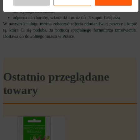
wymaga podlewania (w czasie suszy), spulchniania i odchwaszczania,
nie wymaga nawożenia;
odporna na choroby, szkodniki i mróz do -3 stopni Celsjusza.
W naszym katalogu można zobaczyć zdjęcia odmian lwiej paszczy i kupić
tę, która Ci się podoba, za pomocą specjalnego formularza zamówienia.
Dostawa do dowolnego miasta w Polsce.
Ostatnio przeglądane
towary