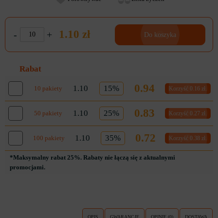
1.10 zł
-
+
Do koszyka
Rabat
0.94
1.10
15%
10 pakiety
Korzyść 0.16 zł.
0.83
1.10
25%
50 pakiety
Korzyść 0.27 zł.
0.72
1.10
35%
100 pakiety
Korzyść 0.38 zł.
*Maksymalny rabat 25%. Rabaty nie łączą się z aktualnymi
promocjami.
OPIS
GWARANCJE
OPINIE (0)
DOSTAWA