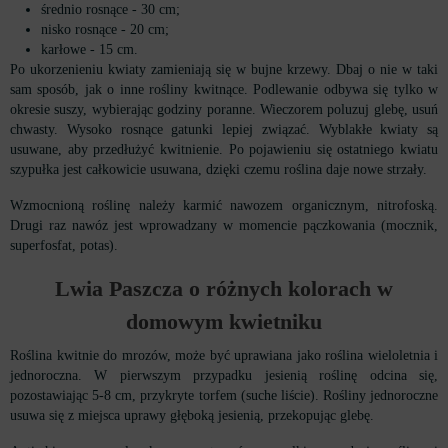
średnio rosnące - 30 cm;
nisko rosnące - 20 cm;
karłowe - 15 cm.
Po ukorzenieniu kwiaty zamieniają się w bujne krzewy. Dbaj o nie w taki
sam sposób, jak o inne rośliny kwitnące. Podlewanie odbywa się tylko w
okresie suszy, wybierając godziny poranne. Wieczorem poluzuj glebę, usuń
chwasty. Wysoko rosnące gatunki lepiej związać. Wyblakłe kwiaty są
usuwane, aby przedłużyć kwitnienie. Po pojawieniu się ostatniego kwiatu
szypułka jest całkowicie usuwana, dzięki czemu roślina daje nowe strzały.
Wzmocnioną roślinę należy karmić nawozem organicznym, nitrofoską.
Drugi raz nawóz jest wprowadzany w momencie pączkowania (mocznik,
superfosfat, potas).
Lwia Paszcza o różnych kolorach w
domowym kwietniku
Roślina kwitnie do mrozów, może być uprawiana jako roślina wieloletnia i
jednoroczna. W pierwszym przypadku jesienią roślinę odcina się,
pozostawiając 5-8 cm, przykryte torfem (suche liście). Rośliny jednoroczne
usuwa się z miejsca uprawy głęboką jesienią, przekopując glebę.