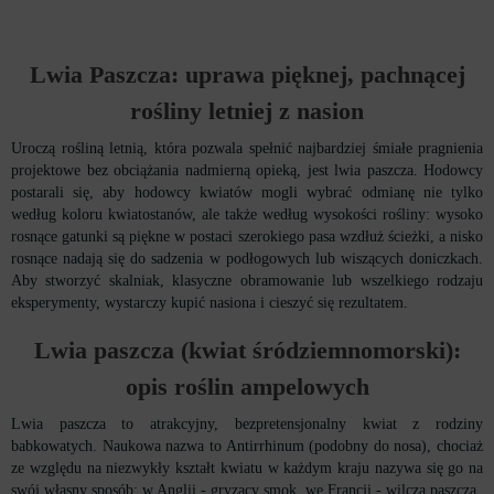
Lwia Paszcza: uprawa pięknej, pachnącej
rośliny letniej z nasion
Uroczą rośliną letnią, która pozwala spełnić najbardziej śmiałe pragnienia
projektowe bez obciążania nadmierną opieką, jest lwia paszcza. Hodowcy
postarali się, aby hodowcy kwiatów mogli wybrać odmianę nie tylko
według koloru kwiatostanów, ale także według wysokości rośliny: wysoko
rosnące gatunki są piękne w postaci szerokiego pasa wzdłuż ścieżki, a nisko
rosnące nadają się do sadzenia w podłogowych lub wiszących doniczkach.
Aby stworzyć skalniak, klasyczne obramowanie lub wszelkiego rodzaju
eksperymenty, wystarczy kupić nasiona i cieszyć się rezultatem.
Lwia paszcza (kwiat śródziemnomorski):
opis roślin ampelowych
Lwia paszcza to atrakcyjny, bezpretensjonalny kwiat z rodziny
babkowatych. Naukowa nazwa to Antirrhinum (podobny do nosa), chociaż
ze względu na niezwykły kształt kwiatu w każdym kraju nazywa się go na
swój własny sposób: w Anglii - gryzący smok, we Francji - wilcza paszcza.