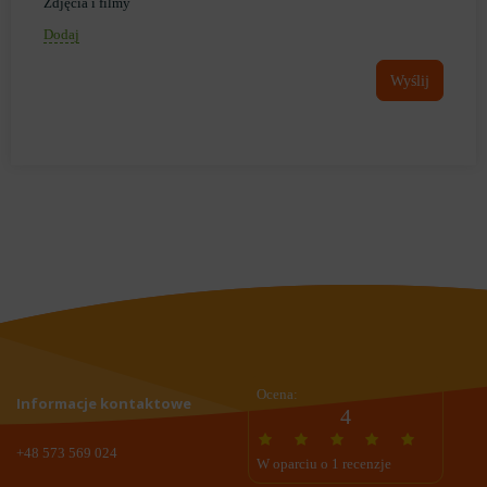
Zdjęcia i filmy
Dodaj
Wyślij
Ocena:
Informacje kontaktowe
4
+48 573 569 024
W oparciu o 1 recenzje