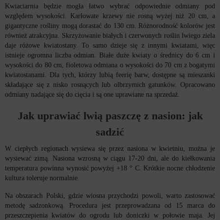
Kwiaciarnia będzie mogła łatwo wybrać odpowiednie odmiany pod
względem wysokości. Karłowate krzewy nie rosną wyżej niż 20 cm, a
gigantyczne rośliny mogą dorastać do 130 cm. Różnorodność kolorów jest
również atrakcyjna. Skrzyżowanie białych i czerwonych roślin lwiego ziela
daje różowe kwiatostany. To samo dzieje się z innymi kwiatami, więc
istnieje ogromna liczba odmian. Białe duże kwiaty o średnicy do 6 cm i
wysokości do 80 cm, fioletowa odmiana o wysokości do 70 cm z bogatymi
kwiatostanami. Dla tych, którzy lubią feerię barw, dostępne są mieszanki
składające się z nisko rosnących lub olbrzymich gatunków. Opracowano
odmiany nadające się do cięcia i są one uprawiane na sprzedaż.
Jak uprawiać lwią paszczę z nasion: jak
sadzić
W ciepłych regionach wysiewa się przez nasiona w kwietniu, można je
wysiewać zimą. Nasiona wzrosną w ciągu 17-20 dni, ale do kiełkowania
temperatura powinna wynosić powyżej +18 ° C. Krótkie nocne chłodzenie
kultura toleruje normalnie.
Na obszarach Polski, gdzie wiosna przychodzi powoli, warto zastosować
metodę sadzonkową. Procedura jest przeprowadzana od 15 marca do
przeszczepienia kwiatów do ogrodu lub doniczki w połowie maja. Jej