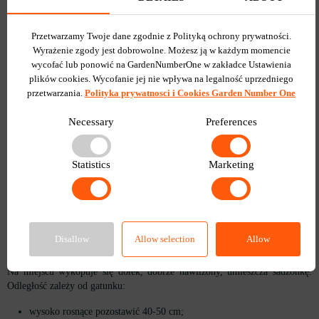
zwilżyć glebę i ostrożnie wyjąć sadzonki;
każdą sadzonkę umieszcza się w małej doniczce;
można sadzić trzy w dużych doniczkach;
Przetwarzamy Twoje dane zgodnie z Polityką ochrony prywatności.
sadzonki są przenoszone do światła bez bezpośredniego słońca;
Wyrażenie zgody jest dobrowolne. Możesz ją w każdym momencie
zaczynają przyzwyczajać się do świeżego powietrza.
wycofać lub ponowić na GardenNumberOne w zakładce Ustawienia
Gdy sadzonka rozwinie 4-5 liści na pędzie, należy ją uszczypnąć, co
plików cookies. Wycofanie jej nie wpływa na legalność uprzedniego
wzmocni krzewienie. To samo robi się z pędami bocznymi, jeśli zaczęły
przetwarzania.
Polityka prywatnosci i Cookies Garden Number One
aktywnie rosnąć.
Necessary
Preferences
Lwia Paszcza: prawidłowe sadzenie w
przygotowanym otwartym terenie i
Statistics
Marketing
pielęgnacja
Wzmocnione, utwardzone sadzonki antirhium są gotowe do przesadzenia w
maju-czerwcu. Za najlepszą glebę uważa się mieszankę torfu, kompostu i
piasku. Miejsce jest wybierane z dobrym drenażem, słoneczne lub lekko
Disallow
Allow selection
Allow
zacienione.
Na miejscu wykopuje się dołek, dobrze nawilżony, umieszcza sadzonkę.
Odległość zależy od gatunku:
wysoko rosnące pozostawić 40-50 cm;