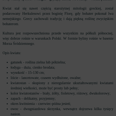
Kwiat stał się nawet częścią starożytnej mitologii greckiej, został
podarowany Herkulesowi przez boginię Florę, gdy bohater pokonał lwa
nemejskiego. Grecy zachowali tradycję i dają piękną roślinę zwycięskim
bohaterom.
Kultura jest rozpowszechniona przede wszystkim na półkuli północnej,
więc dobrze rośnie w warunkach Polski. W formie byliny rośnie w basenie
Morza Śródziemnego.
Opis kwiatu:
gatunek - roślina zielna lub półzielna;
łodyga - duża, cienko brodata;
wysokość - 15-130 cm;
liście - lancetowate, czasem wydłużone, owalne;
kwiatostan - skupiony z nieregularnie ukształtowanymi kwiatami
średniej wielkości, może być prosty lub pełny;
kolor kwiatostanów - biały, żółty, fioletowy, różowy, dwukolorowy;
zapach - delikatny, przyjemny;
okres kwitnienia - czerwiec-późna jesień;
owoc - dwugniazdowa skrzynka, wewnątrz dojrzewa kilka tysięcy
nasion.