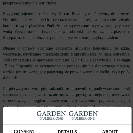
przeprowadzenie nie jest trudne.
Przygotuj pojemniki o średnicy 10 cm. Powinny mieć otwory drenażowe.
Na dnie należy umieścić gruboziarnisty piasek, a następnie ziemię
kompostową z piaskiem. Podłoże jest zagęszczone, wyrównane, spryskane
wodą. Wysiać nasiona bez dodatkowej obróbki, ale zmieszane z piaskiem.
Posypać nasiona podłożem, podlać opryskiwaczem, przykryć szkłem.
Dbanie o uprawy obejmuje codzienne usuwanie kondensatu ze szkła,
wentylację, nawilżanie mieszanki ziemi z opryskiwacza (w razie potrzeby).
Jeśli temperatura w uprawach wyniesie +23 ° C, kiełki wykiełkują w ciągu
15 dni. Pojemniki są przenoszone do jasnego, ale nie słonecznego miejsca,
a szkło jest usuwane, gdy pojawiają się prawie wszystkie kiełki, czyli po 3-
4 dniach.
Za pierwszym razem, gdy sadzonki rosną powoli, są podlewane rano. Jeśli
sadzonka spadnie, jest ostrożnie usuwana pęsetą, a miejsce sproszkowane
sproszkowanym węglem drzewnym, aby zapobiec pojawieniu się i
rozprzestrzenianiu się czarnej nogi. Rośliny należy zbierać po pojawieniu
się dwóch prawdziwych liści.
Jak zbierać sadzonki, aby z powodzeniem je uprawiać:
CONSENT
DETAILS
ABOUT