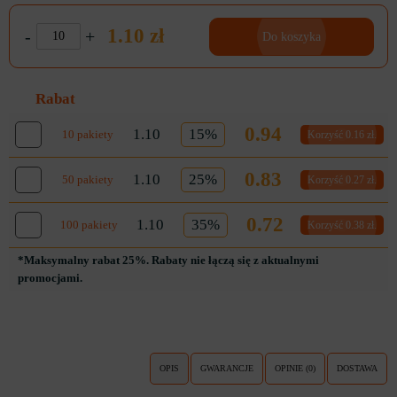
1.10 zł
-
+
Do koszyka
Rabat
0.94
1.10
15%
10 pakiety
Korzyść 0.16 zł.
0.83
1.10
25%
50 pakiety
Korzyść 0.27 zł.
0.72
1.10
35%
100 pakiety
Korzyść 0.38 zł.
*Maksymalny rabat 25%. Rabaty nie łączą się z aktualnymi
promocjami.
OPIS
GWARANCJE
OPINIE (0)
DOSTAWA