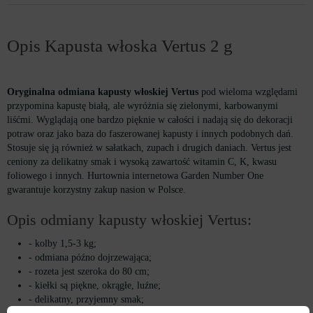
Opis Kapusta włoska Vertus 2 g
Oryginalna odmiana kapusty włoskiej Vertus
pod wieloma względami
przypomina kapustę białą, ale wyróżnia się zielonymi, karbowanymi
liśćmi. Wyglądają one bardzo pięknie w całości i nadają się do dekoracji
potraw oraz jako baza do faszerowanej kapusty i innych podobnych dań.
Stosuje się ją również w sałatkach, zupach i drugich daniach. Vertus jest
ceniony za delikatny smak i wysoką zawartość witamin C, K, kwasu
foliowego i innych. Hurtownia internetowa Garden Number One
gwarantuje korzystny zakup nasion w Polsce.
Opis odmiany kapusty włoskiej Vertus:
- kolby 1,5-3 kg;
- odmiana późno dojrzewająca;
- rozeta jest szeroka do 80 cm;
- kiełki są piękne, okrągłe, luźne;
- delikatny, przyjemny smak;