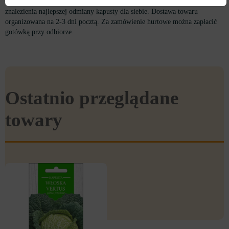
zapoznania się z naszym asortymentem, przedstawionym w katalogu, i
znalezienia najlepszej odmiany kapusty dla siebie. Dostawa towaru
organizowana na 2-3 dni pocztą. Za zamówienie hurtowe można zapłacić
gotówką przy odbiorze.
Ostatnio przeglądane
towary