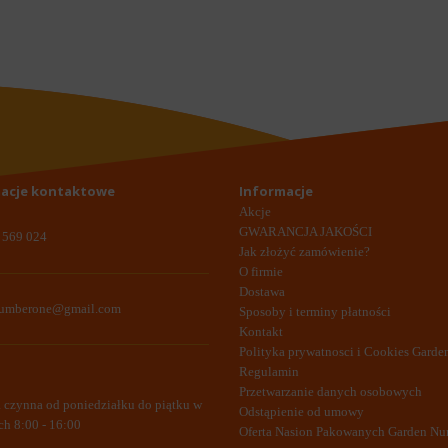
acje kontaktowe
Informacje
Akcje
GWARANCJA JAKOŚCI
 569 024
Jak złożyć zamówienie?
O firmie
Dostawa
numberone@gmail.com
Sposoby i terminy płatności
Kontakt
Polityka prywatnosci i Cookies Gard
Regulamin
Przetwarzanie danych osobowych
a czynna od poniedziałku do piątku w
Odstąpienie od umowy
ch 8:00 - 16:00
Oferta Nasion Pakowanych Garden N