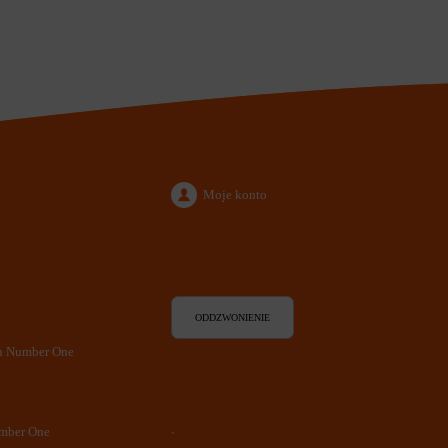
Moje konto
ODDZWONIENIE
en Number One
umber One
`