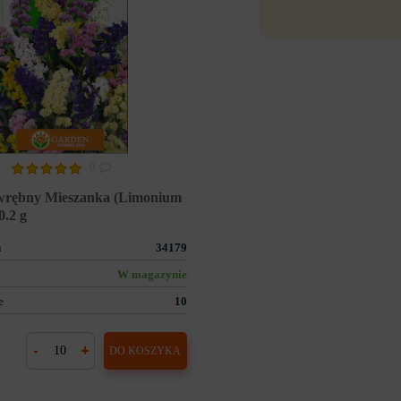
0
wrębny Mieszanka (Limonium
0.2 g
u
34179
W magazynie
e
10
-
+
DO KOSZYKA