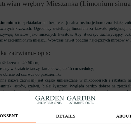
atrwian wrębny Mieszanka (Limonium sinua
Limonium
to spektakularna i bezpretensjonalna roślina jednoroczna. Białe, ż
zwartych krzewach. Ogrodnicy uwielbiają limonium za łatwość pielęgnacji, d
 używają kwiatów jako suszonych kwiatów. Aby stworzyć zachwycający bukie
ć w zaciemnionym miejscu. Wówczas nawet podczas najcięższych mrozów w Tw
ka zatrwianu- opis:
ość krzewu - 40-50 cm;
ostany w kształcie tarczy, lawendowe, do 15 cm średnicy;
ie obficie od czerwca do października.
nna nazwa zatrwian) jest często umieszczane w mixborderach i rabatach n
samitek, astrów, szałwii, białej łyszczec. Wygląda bardzo dobrze na zjeżdżal
uż ogrodzeń po słonecznej stronie. W naturze rośnie na obszarach pustynnych
zędzie.
prawy limonium z nasion:
ONSENT
DETAILS
ABOU
twiej jest go uprawiać przez bezpośredni siew do gruntu w maju, po ustąpien
i pojawią się w ciągu 2 tygodni w temperaturze powietrza +16-18 stopni Celsjus