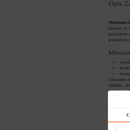
Opis Z
Mieszanka 
klejnoty na 
kwiaciarnie
przechowywa
Mieszan
- wysok
- kwiat
- kwitn
Limonium (i
rudbekii, ak
sadzony wzdł
tę roślinę ws
Cechy u
C
- najła
- kiełk