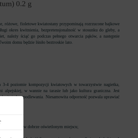
tum) 0.2 g
ółte, różowe, fioletowe kwiatostany przypominają rozrzucone bajkowe
ługi okres kwitnienia, bezpretensjonalność w stosunku do gleby, a
t, należy ściąć go podczas pełnego otwarcia pąków, a następnie
oim domu będzie lśniło beztroskie lato.
a 3-4 poziomie kompozycji kwiatowych w towarzystwie nagietka,
ni alpejskiej, w wannie na tarasie lub jako kultura graniczna. Jest
 i kwitnie bez podlewania. Niesamowita odporność pozwala uprawiać
T
iu przymrozków w dobrze oświetlonym miejscu;
za;