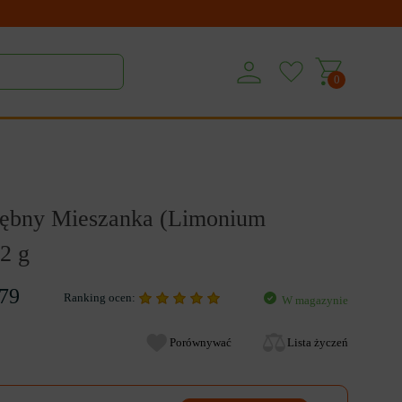
0
rębny Mieszanka (Limonium
.2 g
79
Ranking ocen:
W magazynie
Porównywać
Lista życzeń