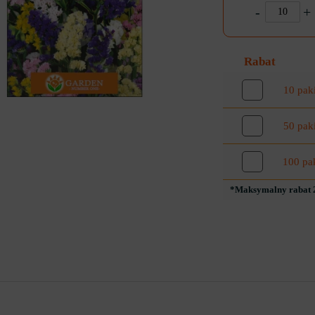
-
+
Rabat
10 pak
50 pak
100 pa
*Maksymalny rabat 2