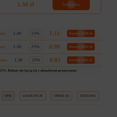
1.30 zł
Do koszyka
1.11
1.30
15%
iety
Korzyść 0.19 zł.
0.98
1.30
25%
iety
Korzyść 0.32 zł.
0.85
1.30
35%
kiety
Korzyść 0.45 zł.
5%. Rabaty nie łączą się z aktualnymi promocjami.
OPIS
GWARANCJE
OPINIE (0)
DOSTAWA