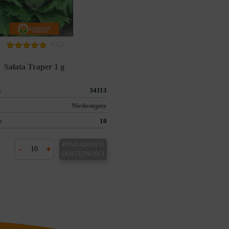
0
Sałata Traper 1 g
u
34113
Niedostępny
e
10
POWIADOM O
-
+
DOSTĘPNOŚCI