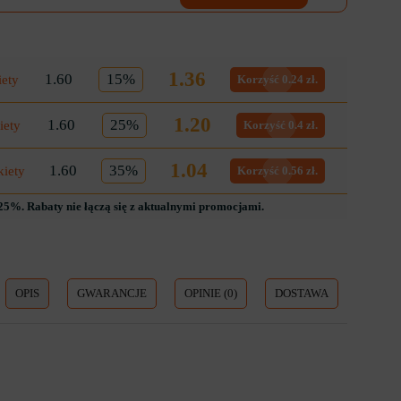
1.36
1.60
15%
iety
Korzyść 0.24 zł.
1.20
1.60
25%
iety
Korzyść 0.4 zł.
1.04
1.60
35%
kiety
Korzyść 0.56 zł.
5%. Rabaty nie łączą się z aktualnymi promocjami.
OPIS
GWARANCJE
OPINIE (0)
DOSTAWA