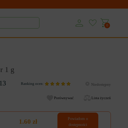
0
r 1 g
13
Ranking ocen:
Niedostępny
Porównywać
Lista życzeń
Powiadom o
1.60 zł
dostępności