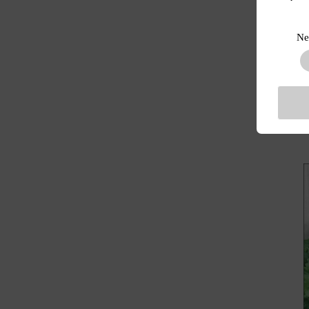
Sklep ogrodn
zdjęcia i ce
Ne