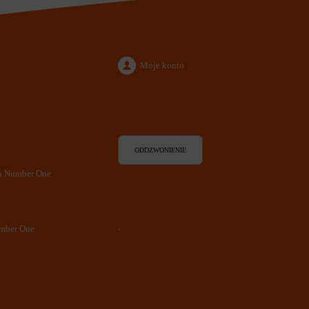
Moje konto
ODDZWONIENIE
en Number One
umber One
`