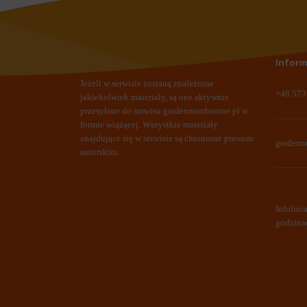
Inform
Jeżeli w serwisie zostaną znalezione
+48 573
jakiekolwiek materiały, są one aktywnie
przesyłane do serwisu
gardennumberone.pl
w
formie wiążącej. Wszystkie materiały
znajdujące się w serwisie są chronione prawem
garden
autorskim.
Infolini
godzina