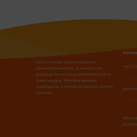
Inform
Jeżeli w serwisie zostaną znalezione
+48 573
jakiekolwiek materiały, są one aktywnie
przesyłane do serwisu
gardennumberone.pl
w
formie wiążącej. Wszystkie materiały
znajdujące się w serwisie są chronione prawem
garden
autorskim.
Infolini
godzina