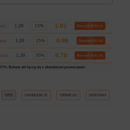
1.02
1.20
15%
iety
Korzyść 0.18 zł.
0.90
1.20
25%
iety
Korzyść 0.3 zł.
0.78
1.20
35%
kiety
Korzyść 0.42 zł.
5%. Rabaty nie łączą się z aktualnymi promocjami.
OPIS
GWARANCJE
OPINIE (0)
DOSTAWA