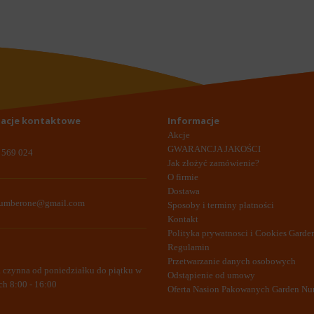
acje kontaktowe
Informacje
Akcje
GWARANCJA JAKOŚCI
 569 024
Jak złożyć zamówienie?
O firmie
Dostawa
numberone@gmail.com
Sposoby i terminy płatności
Kontakt
Polityka prywatnosci i Cookies Gard
Regulamin
Przetwarzanie danych osobowych
a czynna od poniedziałku do piątku w
Odstąpienie od umowy
ch 8:00 - 16:00
Oferta Nasion Pakowanych Garden N