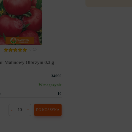
0
r Malinowy Olbrzym 0.3 g
u
34090
W magazynie
e
10
-
+
DO KOSZYKA