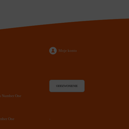
Moje konto
ODDZWONIENIE
en Number One
umber One
`