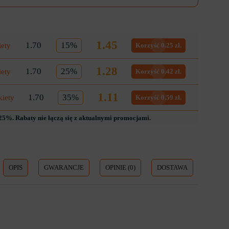
1.45
1.70
15%
iety
Korzyść 0.25 zł.
1.28
1.70
25%
iety
Korzyść 0.42 zł.
1.11
1.70
35%
kiety
Korzyść 0.59 zł.
5%. Rabaty nie łączą się z aktualnymi promocjami.
OPIS
GWARANCJE
OPINIE (0)
DOSTAWA