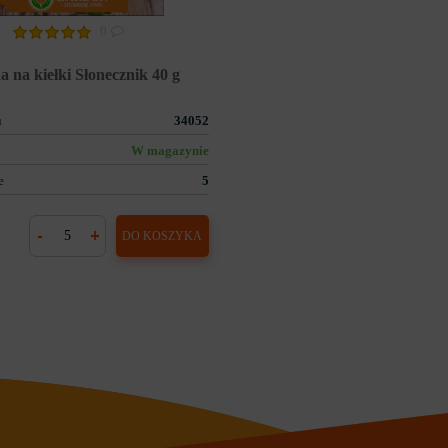
0
a na kiełki Słonecznik 40 g
u
34052
W magazynie
e
5
-
+
DO KOSZYKA