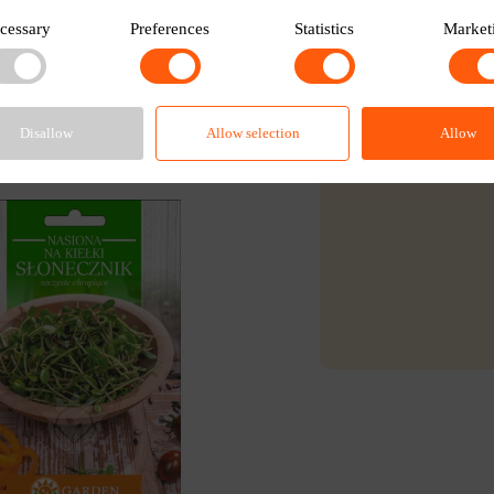
cessary
Preferences
Statistics
Market
Osta
Disallow
Allow selection
Allow