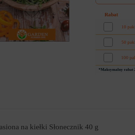
Rabat
10 pak
50 pak
100 pa
*Maksymalny rabat 2
siona na kiełki Słonecznik 40 g