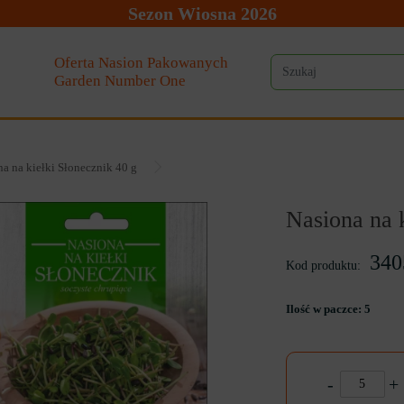
Sezon Wiosna 2026
Oferta Nasion Pakowanych
Garden Number One
a na kiełki Słonecznik 40 g
Nasiona na 
340
Kod produktu:
Ilość w paczce:
5
-
+