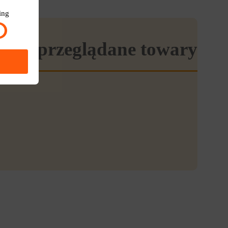
ing
tnio przeglądane towary