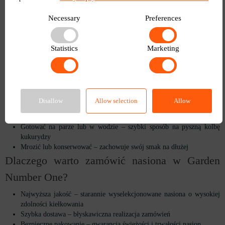
poprawić zapylanie i uzyskać większe plony.
Regularnie odchwaszczaj i podlewaj, aby zapewnić optymalne
Necessary
Preferences
warunki wzrostu.
Zbiory można rozpocząć, gdy ziarna staną się jędrne i mlecznobiałe
po naciśnięciu.
Statistics
Marketing
Wykorzystanie w kuchni
Kukurydza Golden Bantam doskonale nadaje się do różnorodnych potraw.
Możesz ją:
Disallow
Allow selection
Allow
Jeść na surowo – świeże, słodkie ziarna to zdrowa przekąska
Grillować lub piec – doskonała do letnich dań
Gotować na parze lub w wodzie – szybki sposób na pyszną kolbę
kukurydzy
Mrozić lub konserwować – zachowuje swój smak na dłużej
Dlaczego warto zamówić nasiona w Garden
Number One?
Najwyższa jakość – starannie wyselekcjonowane nasiona o wysokiej
zdolności kiełkowania
Szybka dostawa – błyskawiczna realizacja zamówień
Bezpieczne pakowanie – gwarancja świeżości i trwałości nasion