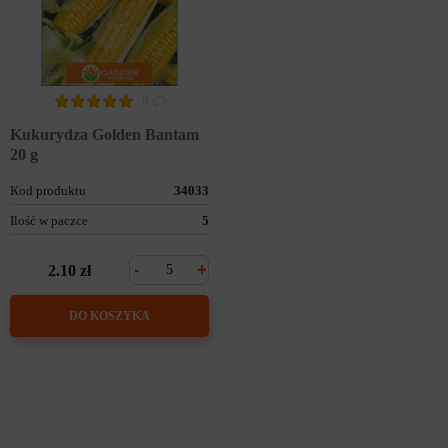
0
Kukurydza Golden Bantam
20 g
Kod produktu
34033
Ilość w paczce
5
-
+
2.10 zł
DO KOSZYKA