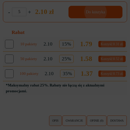
2.10 zł
-
+
Do koszyka
Rabat
1.79
2.10
15%
10 pakiety
Korzyść 0.31 zł.
1.58
2.10
25%
50 pakiety
Korzyść 0.52 zł.
1.37
2.10
35%
100 pakiety
Korzyść 0.73 zł.
*Maksymalny rabat 25%. Rabaty nie łączą się z aktualnymi
promocjami.
OPIS
GWARANCJE
OPINIE (0)
DOSTAWA