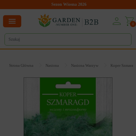
Sezon Wiosna 2026
0
Strona Główna
Nasiona
Nasiona Warzyw
Koper Szmarag