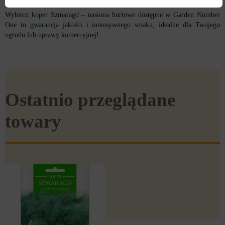
Wybierz koper Szmaragd – nasiona hurtowe dostępne w Garden Number
One to gwarancja jakości i intensywnego smaku, idealne dla Twojego
ogrodu lub uprawy komercyjnej!
Ostatnio przeglądane
towary