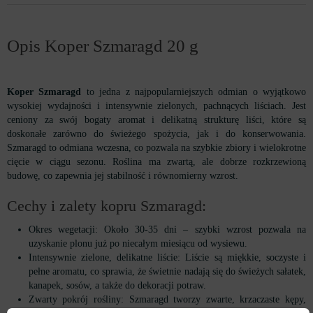
Opis Koper Szmaragd 20 g
Koper Szmaragd
to jedna z najpopularniejszych odmian o wyjątkowo
wysokiej wydajności i intensywnie zielonych, pachnących liściach. Jest
ceniony za swój bogaty aromat i delikatną strukturę liści, które są
doskonałe zarówno do świeżego spożycia, jak i do konserwowania.
Szmaragd to odmiana wczesna, co pozwala na szybkie zbiory i wielokrotne
cięcie w ciągu sezonu. Roślina ma zwartą, ale dobrze rozkrzewioną
budowę, co zapewnia jej stabilność i równomierny wzrost.
Cechy i zalety kopru Szmaragd:
Okres wegetacji: Około 30-35 dni – szybki wzrost pozwala na
uzyskanie plonu już po niecałym miesiącu od wysiewu.
Intensywnie zielone, delikatne liście: Liście są miękkie, soczyste i
pełne aromatu, co sprawia, że świetnie nadają się do świeżych sałatek,
kanapek, sosów, a także do dekoracji potraw.
Zwarty pokrój rośliny: Szmaragd tworzy zwarte, krzaczaste kępy,