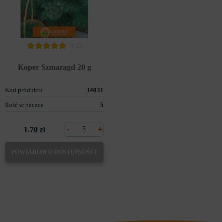
0
Koper Szmaragd 20 g
Kod produktu
34031
Ilość w paczce
5
-
+
1.70 zł
POWIADOM O DOSTĘPNOŚCI