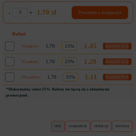
1.70 zł
-
+
Powiadom o dostępności
Rabat
1.45
1.70
15%
10 pakiety
Korzyść 0.25 zł.
1.28
1.70
25%
50 pakiety
Korzyść 0.42 zł.
1.11
1.70
35%
100 pakiety
Korzyść 0.59 zł.
*Maksymalny rabat 25%. Rabaty nie łączą się z aktualnymi
promocjami.
OPIS
GWARANCJE
OPINIE (0)
DOSTAWA