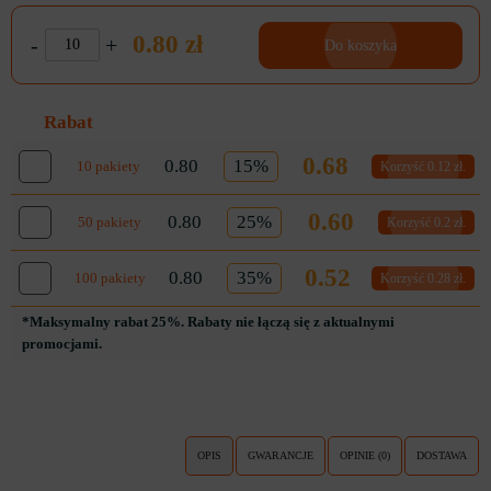
0.80 zł
-
+
Do koszyka
Rabat
0.68
0.80
15%
10 pakiety
Korzyść 0.12 zł.
0.60
0.80
25%
50 pakiety
Korzyść 0.2 zł.
0.52
0.80
35%
100 pakiety
Korzyść 0.28 zł.
*Maksymalny rabat 25%. Rabaty nie łączą się z aktualnymi
promocjami.
OPIS
GWARANCJE
OPINIE (0)
DOSTAWA