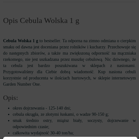
Opis Cebula Wolska 1 g
Cebula Wolska 1 g
to bestseller. Ta odporna na zimno odmiana o cierpkim
smaku od dawna jest doceniana przez rolników i kucharzy. Przechowuje się
do następnych zbiorów, a także ma zwiększoną odporność na mączniaka
rzekomego, nie jest uszkadzana przez muszkę cebulową. Nic dziwnego, że
ta cebula jest bardzo poszukiwana w sklepach z nasionami.
Przygotowaliśmy dla Ciebie dobrą wiadomość. Kup nasiona cebuli
korzystnie od producenta w ilościach hurtowych, w sklepie internetowym
Garden Number One.
Opis:
okres dojrzewania - 125-140 dni;
cebula okrągła, ze złotymi łuskami, o wadze 90-150 g;
smak średnio ostry, miąższ biały, soczysty, dojrzewanie w
odpowiednim czasie;
całkowita wydajność 30-40 ton/ha;