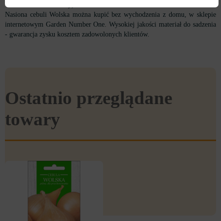
na 10 litrów wody).
Nasiona cebuli Wolska można kupić bez wychodzenia z domu, w sklepie
internetowym Garden Number One. Wysokiej jakości materiał do sadzenia
- gwarancja zysku kosztem zadowolonych klientów.
Ostatnio przeglądane
towary