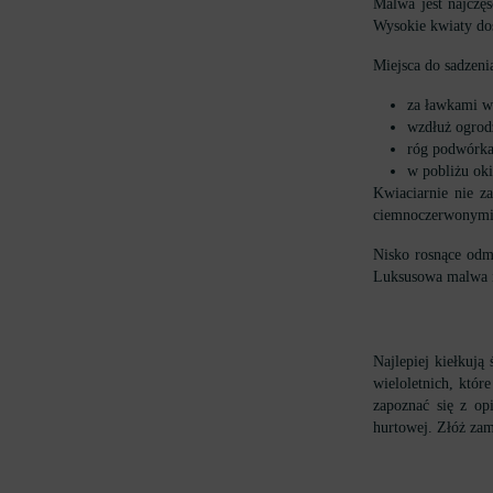
Malwa jest najczę
Wysokie kwiaty dos
Miejsca do sadzeni
za ławkami w
wzdłuż ogrodz
róg podwórka
w pobliżu oki
Kwiaciarnie nie z
ciemnoczerwonymi p
Nisko rosnące odm
Luksusowa malwa i
Najlepiej kiełkują
wieloletnich, któ
zapoznać się z op
hurtowej. Złóż zam