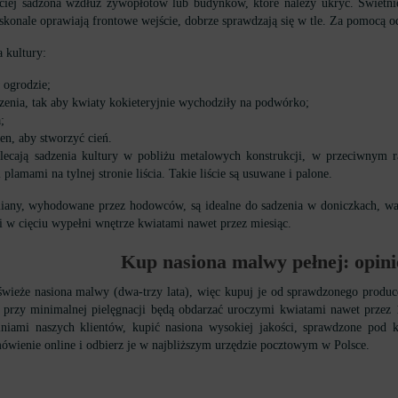
ściej sadzona wzdłuż żywopłotów lub budynków, które należy ukryć. Świetn
konale oprawiają frontowe wejście, dobrze sprawdzają się w tle. Za pomocą o
a kultury:
 ogrodzie;
enia, tak aby kwiaty kokieteryjnie wychodziły na podwórko;
;
en, aby stworzyć cień.
alecają sadzenia kultury w pobliżu metalowych konstrukcji, w przeciwnym 
lamami na tylnej stronie liścia. Takie liście są usuwane i palone.
iany, wyhodowane przez hodowców, są idealne do sadzenia w doniczkach, wan
 w cięciu wypełni wnętrze kwiatami nawet przez miesiąc.
Kup nasiona malwy pełnej: opini
 świeże nasiona malwy (dwa-trzy lata), więc kupuj je od sprawdzonego produ
re przy minimalnej pielęgnacji będą obdarzać uroczymi kwiatami nawet prz
iniami naszych klientów, kupić nasiona wysokiej jakości, sprawdzone pod k
ówienie online i odbierz je w najbliższym urzędzie pocztowym w Polsce.