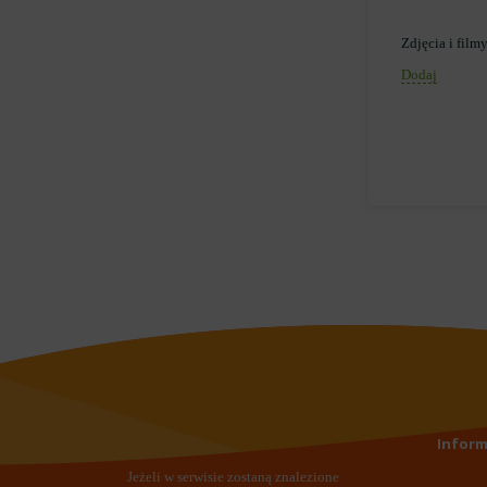
Zdjęcia i film
Dodaj
Inform
Jeżeli w serwisie zostaną znalezione