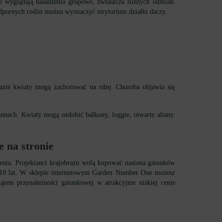
ie wyglądają nasadzenia grupowe, zwłaszcza różnych odmian.
dpornych roślin można wyznaczyć terytorium działki daczy.
razie kwiaty mogą zachorować na rdzę. Choroba objawia się
nach. Kwiaty mogą ozdobić balkony, loggie, otwarte altany.
e na stronie
centa. Projektanci krajobrazu wolą kupować nasiona gatunków
ez 10 lat. W sklepie internetowym Garden Number One możesz
ątem przynależności gatunkowej w atrakcyjnie niskiej cenie