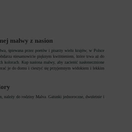
nej malwy z nasion
lwa, śpiewana przez poetów i pisarzy wielu krajów, w Polsce
 obdarza niesamowicie pięknym kwitnieniem, które trwa aż do
 kolorach. Kup nasiona malwy, aby zacienić nasłonecznione
abrać je do domu i cieszyć się przyjemnym widokiem i lekkim
lory
n, należy do rodziny Malva. Gatunki jednoroczne, dwuletnie i