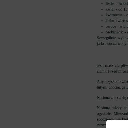
liście - owło
kwiat - do 1
kwitnienie - 
kolor kwiatos
owoce - wielo
osobliwość - 
Szczególnie szykow
jaskrawoczerwony, 
Jeśli masz cierpli
ziemi. Przed mroze
Aby uzyskać kwiat
lutym, chociaż gat
Nasiona zaleca się
Nasiona należy na
ogrodzie. Mieszan
spodziewać się kie
tworząc odległość