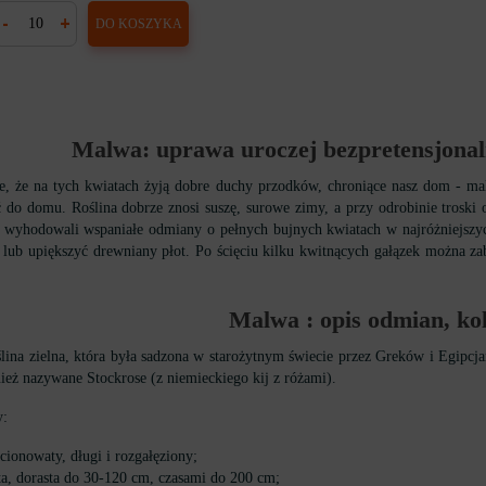
-
+
DO KOSZYKA
Malwa: uprawa uroczej bezpretensjonal
ie, że na tych kwiatach żyją dobre duchy przodków, chroniące nasz dom - ma
 do domu. Roślina dobrze znosi suszę, surowe zimy, a przy odrobinie troski
yhodowali wspaniałe odmiany o pełnych bujnych kwiatach w najróżniejszych
 lub upiększyć drewniany płot. Po ścięciu kilku kwitnących gałązek można z
Malwa : opis odmian, ko
lina zielna, która była sadzona w starożytnym świecie przez Greków i Egipcja
nież nazywane Stockrose (z niemieckiego kij z różami).
y:
cionowaty, długi i rozgałęziony;
ta, dorasta do 30-120 cm, czasami do 200 cm;