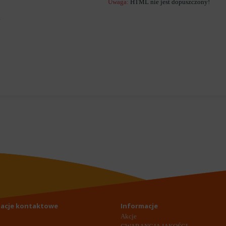
Uwaga:
HTML nie jest dopuszczony!
y
acje kontaktowe
Informacje
Akcje