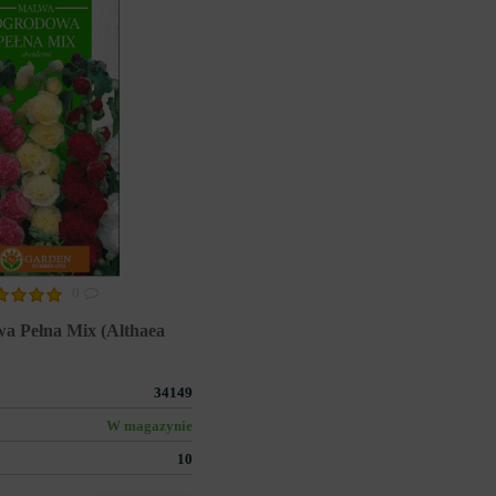
0
a Pełna Mix (Althaea
34149
W magazynie
10