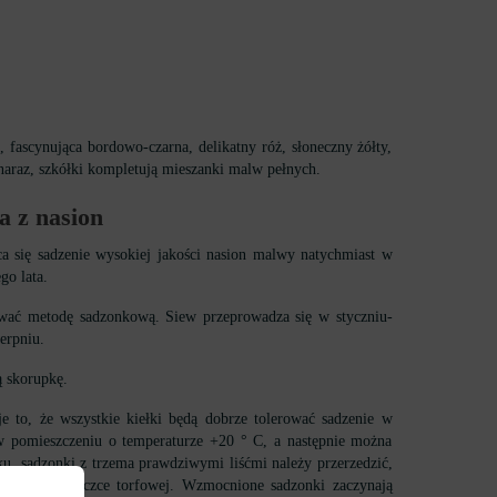
 fascynująca bordowo-czarna, delikatny róż, słoneczny żółty,
naraz, szkółki kompletują mieszanki malw pełnych.
a z nasion
ca się sadzenie wysokiej jakości nasion malwy natychmiast w
go lata.
sować metodę sadzonkową. Siew przeprowadza się w styczniu-
erpniu.
ą skorupkę.
 to, że wszystkie kiełki będą dobrze tolerować sadzenie w
 w pomieszczeniu o temperaturze +20 ° C, a następnie można
ku, sadzonki z trzema prawdziwymi liśćmi należy przerzedzić,
jąc je w doniczce torfowej. Wzmocnione sadzonki zaczynają