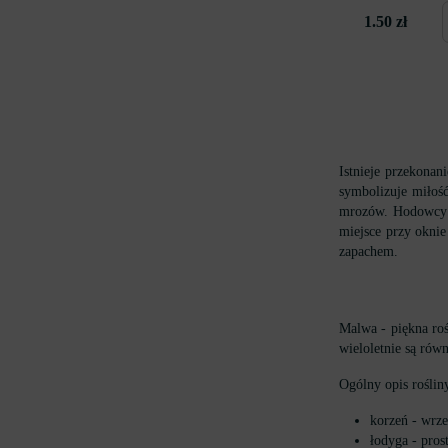
1.50 zł
Istnieje przekonan
symbolizuje miłość
mrozów. Hodowcy w
miejsce przy oknie
zapachem.
Malwa - piękna roś
wieloletnie są rów
Ogólny opis roślin
korzeń - wrze
łodyga - pros