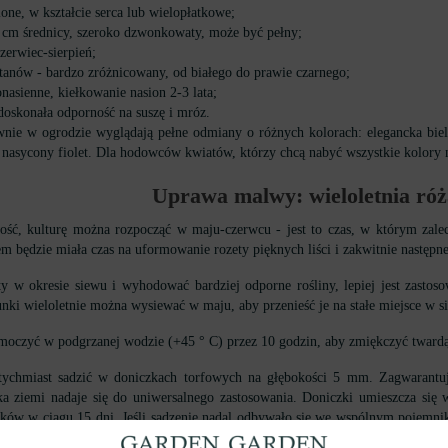
sione, w kształcie serca lub wielopłatkowe;
3 cm średnicy, szeroko dzwonkowaty, może być pełny;
czerwiec-sierpień;
tanów - bardzo zróżnicowany, od białego do prawie czarnego;
nasienne, kiełkowanie nasion 2-3 lata;
doskonała odporność na suszę i mróz.
nie w ogrodzie wyglądają pełne odmiany o różnych kolorach: elegancka biel,
nasycony fiolet. Dla hodowców kwiatów, którzy chcą nabyć wszystkie kolory 
Uprawa malwy: wieloletnia róż
wość, kulturę można rozpocząć w maju-czerwcu - jest to czas, w którym zale
m będzie miała czas na uformowanie rozety pięknych liści i zakwitnie następne
y w okresie siewu i wyhodować bardziej odporne rośliny, lepiej jest zasto
unki wieloletnie można wysiewać w maju, aby przenieść je na stałe miejsce w si
 moczyć w podgrzanej wodzie (+45 ° C) przez 10 godzin, aby zmiękczyć tward
tychmiast sadzić w doniczkach torfowych na głębokości 5 mm. Zagwarantuje
ka ziemi nadaje się do uniwersalnego zastosowania. Doniczki umieszcza się
łków w ciągu 15 dni. Jeśli sadzenie nadal odbywało się we wspólnym pojemni
 2-3 cm. Kiełki wyciągnięte z mieszanki ziemi można uratować, umieszcza