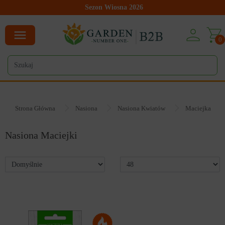
Sezon Wiosna 2026
0
Strona Główna
Nasiona
Nasiona Kwiatów
Maciejka
Nasiona Maciejki
47