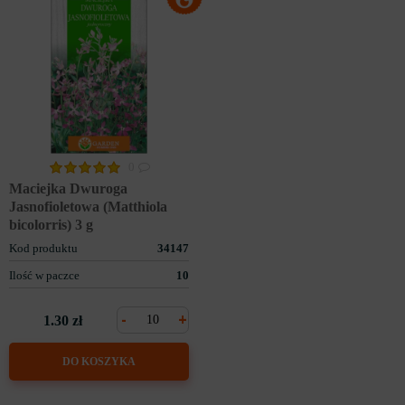
0
Maciejka Dwuroga
Jasnofioletowa (Matthiola
bicolorris) 3 g
Kod produktu
34147
Ilość w paczce
10
-
+
1.30 zł
DO KOSZYKA