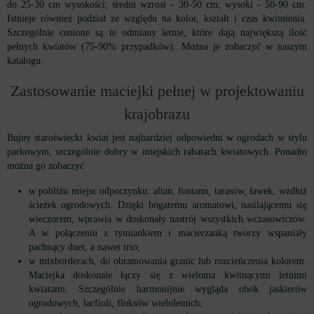
do 25-30 cm wysokości; średni wzrost - 30-50 cm; wysoki - 50-90 cm.
Istnieje również podział ze względu na kolor, kształt i czas kwitnienia.
Szczególnie cenione są te odmiany letnie, które dają największą ilość
pełnych kwiatów (75-90% przypadków). Można je zobaczyć w naszym
katalogu.
Zastosowanie maciejki pełnej w projektowaniu
krajobrazu
Bujny staroświecki kwiat jest najbardziej odpowiedni w ogrodach w stylu
parkowym, szczególnie dobry w miejskich rabatach kwiatowych. Ponadto
można go zobaczyć
w pobliżu miejsc odpoczynku: altan, fontann, tarasów, ławek, wzdłuż
ścieżek ogrodowych. Dzięki bogatemu aromatowi, nasilającemu się
wieczorem, wprawia w doskonały nastrój wszystkich wczasowiczów.
A w połączeniu z tymiankiem i macierzanką tworzy wspaniały
pachnący duet, a nawet trio;
w mixborderach, do obramowania granic lub rozcieńczenia kolorem.
Maciejka doskonale łączy się z wieloma kwitnącymi letnimi
kwiatami. Szczególnie harmonijnie wygląda obok jaskierów
ogrodowych, lacfioli, floksów wieloletnich;