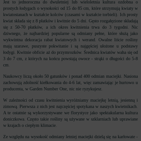
Jest to jednoroczna do dwuletniej lub wieloletnia kultura ozdobna o
prostych łodygach o wysokości od 15 do 85 cm, które utrzymują kwiaty w
kwiatostanach w kształcie kolców (czasami w kształcie torbieli). Ich prosty
kwiat składa się z 8 płatków i kwitnie do 5 dni. Gęsto rozgałęzione składają
się z 50-70 płatków, a ich okres kwitnienia trwa do 3 tygodni. Nic
dziwnego, że najbardziej popularne są odmiany pełne, które służą jako
wykwintna dekoracja rabat kwiatowych i werand. Owalne liście rośliny
mają szarawe, puszyste pokwitanie i są najgęściej ułożone u podstawy
łodygi. Kwitnie obficie aż do przymrozków. Średnica kwiatów waha się od
3 do 7 cm, z których na końcu powstają owoce - strąki o długości do 5-8
cm.
Naukowcy liczą około 50 gatunków i ponad 400 odmian maciejki. Nasiona
zachowują zdolność kiełkowania do 4-6 lat, więc zamawiając je hurtowo u
producenta, w Garden Number One, nic nie ryzykujesz.
W zależności od czasu kwitnienia wyróżniamy maciejkę letnią, jesienną i
zimową. Pierwsza z nich jest najczęściej spotykana w naszych kwietnikach.
A te ostatnie są wykorzystywane we florystyce jako spektakularna kultura
doniczkowa. Często takie rośliny są używane w szklarniach lub uprawiane
w krajach o ciepłym klimacie.
Ze względu na wysokość odmiany letniej maciejki dzielą się na karłowate -