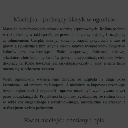
Maciejka - pachnący klasyk w ogrodzie
Maciejka to zachwycający członek rodziny kapustowatych. Roślina pachnie
w całej okolicy w taki sposób, że przechodnie zatrzymują się i rozglądają
ze zdumieniem. Cierpki, duszny, korzenny zapach przyprawia o zawrót
głowy, a rywalizuje z nim jedynie piękno samych kwiatostanów. Bogactwo
kolorów jest oszałamiające. Białe, purpurowe, fioletowe, różowe,
szkarłatne, złote kolumny kwiatów pełnych przypominają rzeźbione świece
dekoracyjne. Kolor lewkonii jest zaskakująco czysty i jasny, a same liście
mienią się szlachetnym srebrem.
Wielu ogrodników wybiera tego dandysa ze względu na długi okres
kwitnienia - od czerwca do listopada. A niektórzy są kupowani przez jego
bezpretensjonalność i odporność: uprawa może być wykonywana nawet
przez początkujących. Projektanci krajobrazu zgadzają się, że roślina ta ma
w sobie coś eleganckiego i wyrafinowanego, nieodłącznie związanego z
tradycyjnym stylem parkowym.
Kwiat maciejki: odmiany i opis