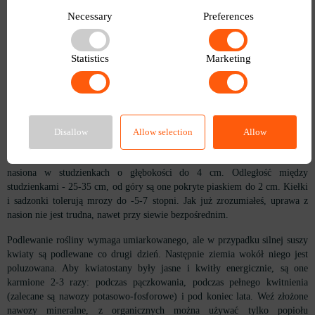
Necessary
Preferences
Siać do pojemników na głębokość 1-2 cm, w odległości 2-3 cm, posypać
piaskiem do 1,5 cm na wierzchu. Zasiewy przykryć folią i umieścić
pojemniki w zaciemnionym miejscu. Optymalna temperatura dla wzrostu
Statistics
Marketing
sadzonek wynosi 20-22 ºC. Kiełków można spodziewać się po 6-10 dniach.
Po pojawieniu się prawdziwej pary liści rośliny są zbierane w odległości 5-
7 cm. Kiełki są przenoszone do ziemi w fazie 5 liści, od kwietnia do
początku maja. Aby to zrobić, należy wybrać pochmurny dzień lub sadzić
wieczorem, aby delikatne krzewy nie zostały spalone przez słońce.
Disallow
Allow selection
Allow
Odległość między nimi wynosi od 20 do 50 cm, w zależności od odmiany.
Maciejka w otwartym terenie wysiewa się od początku kwietnia, 2-4
nasiona w studzienkach o głębokości do 4 cm. Odległość między
studzienkami - 25-35 cm, od góry są one pokryte piaskiem do 2 cm. Kiełki
i sadzonki tolerują mrozy do -5-7 stopni. Jak już zrozumiałeś, uprawa z
nasion nie jest trudna, nawet przy siewie bezpośrednim.
Podlewanie rośliny wymaga umiarkowanego, ale w przypadku silnej suszy
kwiaty są podlewane co drugi dzień. Następnie ziemia wokół niego jest
poluzowana. Aby kwiatostany były jasne i kwitły energicznie, są one
karmione 2-3 razy: podczas pączkowania, podczas pełnego kwitnienia
(zalecane są nawozy potasowo-fosforowe) i pod koniec lata. Weź złożone
nawozy mineralne, z organicznych można używać tylko popiołu