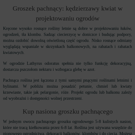
Groszek pachnący: kędzierzawy kwiat w
projektowaniu ogrodów
Kręcone wysoko rosnące rośliny letnie są dobre w projektowaniu łuków,
ogrodzeń, tła klombu. Sadząc ciecierzycę w doniczce i budując podpory,
można ozdobić dowolną oświetloną część ogrodu. Nisko rosnące odmiany
wyglądają wspaniale w skrzynkach balkonowych, na rabatach i rabatach
kwiatowych.
W ogrodzie Lathyrus odoratus spełnia nie tylko funkcję dekoracyjną,
dostarcza pszczołom nektaru i wzbogaca glebę w azot.
Pachnąca roślina jest łączona z tymi samymi pnącymi roślinami letnimi i
bylinami. W pobliżu można posadzić petunie, chmiel lub kwiaty
krzewiaste, takie jak pelargonie, róże. Projekt ogrodu lub balkonu zależy
od wyobraźni i dostępności wolnej przestrzeni.
Kup nasiona groszku pachnącego
W jednym owocu pachnącego groszku ogrodowego 5-8 kulistych nasion,
które nie tracą kiełkowania przez 6-8 lat. Roślina jest używana wszędzie do
pionowego ogrodnictwa, dekoracji balkonów, klombów i do cięcia. Możesz