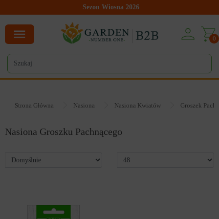
Sezon Wiosna 2026
0
Strona Główna
Nasiona
Nasiona Kwiatów
Groszek Pach
Nasiona Groszku Pachnącego
41