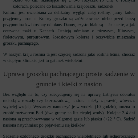
około 40 cm, składające się z 5-6 różyczek (5 cm) o różnych
kolorach, polecane do kształtowania krajobrazu, sadzonek.
Kultura jest uwielbiana za delikatny wygląd całej rośliny, jasny kolor,
przyjemny aromat. Kolory groszku są zróżnicowane: niebo przed burzą
przypomina kwiatostany odmiany Danny, czysto białe są u Jeannette, a jak
czerwone maki u Kenneth. Istnieją odmiany o różowym, liliowym,
fioletowym, purpurowym, łososiowym kolorze i oczywiście mieszanka
groszku pachnącego.
W naszym kraju roślina ta jest częściej sadzona jako roślina letnia, chociaż
w ciepłym klimacie jest to gatunek wieloletni.
Uprawa groszku pachnącego: proste sadzenie w
gruncie i kiełki z nasion
Bez względu na to, czy zdecydujemy się na uprawę Lathyrus odoratus
metodą z rozsady czy bezrozsadową, nasiona należy zaprawić, wówczas
szybciej wzejdą. Wystarczy namoczyć je w wodzie (10 godzin), można to
zrobić roztworem Bud (dwa gramy na litr ciepłej wody). Kolejne 2-4 dni
nasiona są przechowywane w wilgotnej gazie lub piasku (+22 ° C). Sadzić
nasiona natychmiast po pojawieniu się kiełków.
Sadzenie ozdobnego groszku pachnącego wieloletniego lub jednorocznego