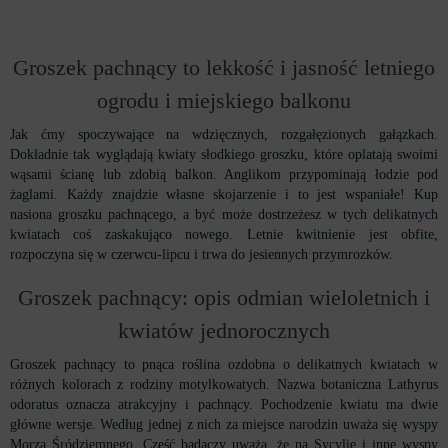
Groszek pachnący to lekkość i jasność letniego
ogrodu i miejskiego balkonu
Jak ćmy spoczywające na wdzięcznych, rozgałęzionych gałązkach.
Dokładnie tak wyglądają kwiaty słodkiego groszku, które oplatają swoimi
wąsami ścianę lub zdobią balkon. Anglikom przypominają łodzie pod
żaglami. Każdy znajdzie własne skojarzenie i to jest wspaniałe! Kup
nasiona groszku pachnącego, a być może dostrzeżesz w tych delikatnych
kwiatach coś zaskakująco nowego. Letnie kwitnienie jest obfite,
rozpoczyna się w czerwcu-lipcu i trwa do jesiennych przymrozków.
Groszek pachnący: opis odmian wieloletnich i
kwiatów jednorocznych
Groszek pachnący to pnąca roślina ozdobna o delikatnych kwiatach w
różnych kolorach z rodziny motylkowatych. Nazwa botaniczna Lathyrus
odoratus oznacza atrakcyjny i pachnący. Pochodzenie kwiatu ma dwie
główne wersje. Według jednej z nich za miejsce narodzin uważa się wyspy
Morza Śródziemnego. Część badaczy uważa, że na Sycylię i inne wyspy