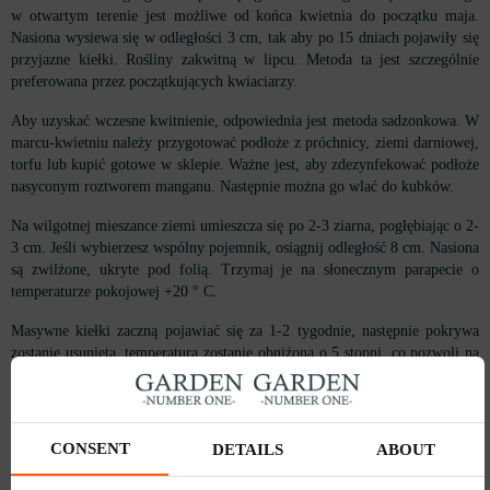
w otwartym terenie jest możliwe od końca kwietnia do początku maja.
Nasiona wysiewa się w odległości 3 cm, tak aby po 15 dniach pojawiły się
przyjazne kiełki. Rośliny zakwitną w lipcu. Metoda ta jest szczególnie
preferowana przez początkujących kwiaciarzy.
Aby uzyskać wczesne kwitnienie, odpowiednia jest metoda sadzonkowa. W
marcu-kwietniu należy przygotować podłoże z próchnicy, ziemi darniowej,
torfu lub kupić gotowe w sklepie. Ważne jest, aby zdezynfekować podłoże
nasyconym roztworem manganu. Następnie można go wlać do kubków.
Na wilgotnej mieszance ziemi umieszcza się po 2-3 ziarna, pogłębiając o 2-
3 cm. Jeśli wybierzesz wspólny pojemnik, osiągnij odległość 8 cm. Nasiona
są zwilżone, ukryte pod folią. Trzymaj je na słonecznym parapecie o
temperaturze pokojowej +20 ° C.
Masywne kiełki zaczną pojawiać się za 1-2 tygodnie, następnie pokrywa
zostanie usunięta, temperatura zostanie obniżona o 5 stopni, co pozwoli na
tworzenie się guzków na korzeniach, które gromadzą azot.
Sadzonki potrzebują nawilżonej gleby i południowej strony (można ją
zastąpić dodatkowym oświetleniem fitolampem od 7 do 10 rano). Po
CONSENT
DETAILS
ABOUT
pojawieniu się dwóch prawdziwych listków rośliny można uszczypnąć, aby
wypuściły pędy boczne.