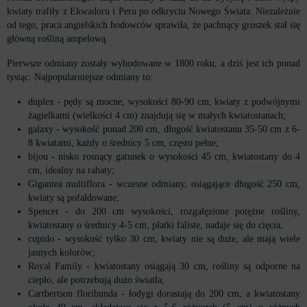
kwiaty trafiły z Ekwadoru i Peru po odkryciu Nowego Świata. Niezależnie
od tego, praca angielskich hodowców sprawiła, że pachnący groszek stał się
główną rośliną ampelową.
Pierwsze odmiany zostały wyhodowane w 1800 roku, a dziś jest ich ponad
tysiąc. Najpopularniejsze odmiany to:
duplex - pędy są mocne, wysokości 80-90 cm, kwiaty z podwójnymi
żagielkami (wielkości 4 cm) znajdują się w małych kwiatostanach;
galaxy - wysokość ponad 200 cm, długość kwiatostanu 35-50 cm z 6-
8 kwiatami, każdy o średnicy 5 cm, często pełne;
bijou - nisko rosnący gatunek o wysokości 45 cm, kwiatostany do 4
cm, idealny na rabaty;
Gigantea multiflora - wczesne odmiany, osiągające długość 250 cm,
kwiaty są pofałdowane;
Spencer - do 200 cm wysokości, rozgałęzione potężne rośliny,
kwiatostany o średnicy 4-5 cm, płatki faliste, nadaje się do cięcia;
cupido - wysokość tylko 30 cm, kwiaty nie są duże, ale mają wiele
jasnych kolorów;
Royal Family - kwiatostany osiągają 30 cm, rośliny są odporne na
ciepło, ale potrzebują dużo światła;
Cartbertson floribunda - łodygi dorastają do 200 cm, a kwiatostany