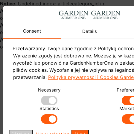
Notice
: Undefined index: articlecategory_id in
/var/www/gardennumberonehurt/catalog/controller/infor
on line
54
Notice
: Undefined index: name in
/var/www/gardennumberonehurt/catalog/controller/infor
Consent
Details
on line
57
Notice
: Undefined index: articlecategory_id in
/var/www/gardennumberonehurt/catalog/controller/infor
on line
58
Przetwarzamy Twoje dane zgodnie z Polityką ochron
Wyrażenie zgody jest dobrowolne. Możesz ją w ka
wycofać lub ponowić na GardenNumberOne w zakład
plików cookies. Wycofanie jej nie wpływa na legalno
przetwarzania.
Polityka prywatnosci i Cookies Gar
Garden
Necessary
Prefere
Do sklepu
Blog
Statistics
Market