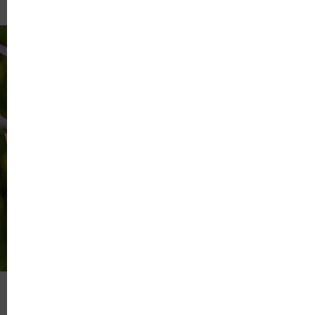
grupami w artykule.
Przycinanie róż pnących wędrowców
, takich jak
Flammentanz a in. odmiany są tworzone z
uwzględnieniem faktu, że zeszłoroczne pędy kwitną