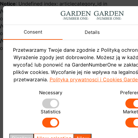
Notice
: Undefined index: articlecategory_id in
/var/www/gardennumberonehurt/catalog/controller/infor
on line
54
Notice
: Undefined index: name in
/var/www/gardennumberonehurt/catalog/controller/infor
Consent
Details
on line
57
Notice
: Undefined index: articlecategory_id in
/var/www/gardennumberonehurt/catalog/controller/infor
on line
58
Przetwarzamy Twoje dane zgodnie z Polityką ochron
Wyrażenie zgody jest dobrowolne. Możesz ją w ka
wycofać lub ponowić na GardenNumberOne w zakład
plików cookies. Wycofanie jej nie wpływa na legalno
przetwarzania.
Polityka prywatnosci i Cookies Gar
Garden
Necessary
Prefere
Do sklepu
Blog
Statistics
Market