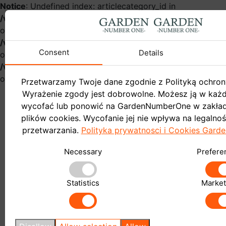
Notice
: Undefined index: articlecategory_id in
/var/www/gardennumberonehurt/catalog/controller/infor
on line
54
Notice
: Undefined index: name in
/var/www/gardennumberonehurt/catalog/controller/infor
Consent
Details
on line
57
Notice
: Undefined index: articlecategory_id in
/var/www/gardennumberonehurt/catalog/controller/infor
on line
58
Przetwarzamy Twoje dane zgodnie z Polityką ochron
Wyrażenie zgody jest dobrowolne. Możesz ją w ka
wycofać lub ponowić na GardenNumberOne w zakład
plików cookies. Wycofanie jej nie wpływa na legalno
przetwarzania.
Polityka prywatnosci i Cookies Gar
Garden
Necessary
Prefere
Do sklepu
Blog
Statistics
Market