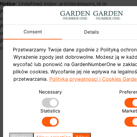
Notice
: Undefined index: articlecategory_id in
/var/www/gardennumberonehurt/catalog/controller/infor
on line
54
Notice
: Undefined index: name in
/var/www/gardennumberonehurt/catalog/controller/infor
Consent
Details
on line
57
Notice
: Undefined index: articlecategory_id in
/var/www/gardennumberonehurt/catalog/controller/infor
on line
58
Przetwarzamy Twoje dane zgodnie z Polityką ochron
Wyrażenie zgody jest dobrowolne. Możesz ją w ka
wycofać lub ponowić na GardenNumberOne w zakład
plików cookies. Wycofanie jej nie wpływa na legalno
przetwarzania.
Polityka prywatnosci i Cookies Gar
Garden
Necessary
Prefere
Do sklepu
Blog
Statistics
Market