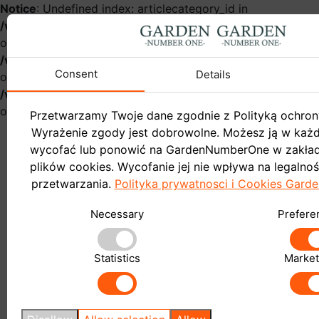
Notice
: Undefined index: articlecategory_id in
/var/www/gardennumberonehurt/catalog/controller/infor
on line
54
Notice
: Undefined index: name in
/var/www/gardennumberonehurt/catalog/controller/infor
Consent
Details
on line
57
Notice
: Undefined index: articlecategory_id in
/var/www/gardennumberonehurt/catalog/controller/infor
on line
58
Przetwarzamy Twoje dane zgodnie z Polityką ochron
Wyrażenie zgody jest dobrowolne. Możesz ją w ka
wycofać lub ponowić na GardenNumberOne w zakład
plików cookies. Wycofanie jej nie wpływa na legalno
przetwarzania.
Polityka prywatnosci i Cookies Gar
Garden
Necessary
Prefere
Do sklepu
Blog
Statistics
Market