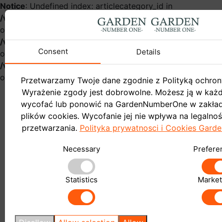
Notice
: Undefined index: articlecategory_id in
/var/www/gardennumberonehurt/catalog/controller/infor
on line
54
Notice
: Undefined index: name in
/var/www/gardennumberonehurt/catalog/controller/infor
Consent
Details
on line
57
Notice
: Undefined index: articlecategory_id in
/var/www/gardennumberonehurt/catalog/controller/infor
on line
58
Przetwarzamy Twoje dane zgodnie z Polityką ochron
Wyrażenie zgody jest dobrowolne. Możesz ją w ka
wycofać lub ponowić na GardenNumberOne w zakład
plików cookies. Wycofanie jej nie wpływa na legalno
przetwarzania.
Polityka prywatnosci i Cookies Gar
Garden
Necessary
Prefere
Do sklepu
Blog
Statistics
Market