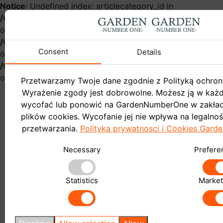
Notice
: Undefined index: articlecategory_id in
/var/www/gardennumberonehurt/catalog/controller/infor
on line
54
Notice
: Undefined index: name in
/var/www/gardennumberonehurt/catalog/controller/infor
Consent
Details
on line
57
Notice
: Undefined index: articlecategory_id in
/var/www/gardennumberonehurt/catalog/controller/infor
on line
58
Przetwarzamy Twoje dane zgodnie z Polityką ochron
Wyrażenie zgody jest dobrowolne. Możesz ją w ka
wycofać lub ponowić na GardenNumberOne w zakład
plików cookies. Wycofanie jej nie wpływa na legalno
przetwarzania.
Polityka prywatnosci i Cookies Gar
Garden
Necessary
Prefere
Do sklepu
Blog
Statistics
Market