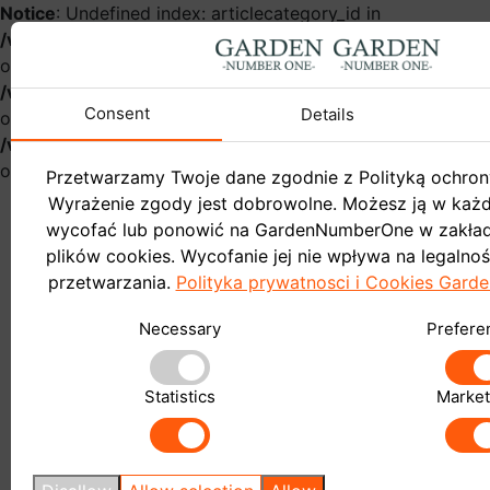
Notice
: Undefined index: articlecategory_id in
/var/www/gardennumberonehurt/catalog/controller/infor
on line
54
Notice
: Undefined index: name in
/var/www/gardennumberonehurt/catalog/controller/infor
Consent
Details
on line
57
Notice
: Undefined index: articlecategory_id in
/var/www/gardennumberonehurt/catalog/controller/infor
on line
58
Przetwarzamy Twoje dane zgodnie z Polityką ochron
Wyrażenie zgody jest dobrowolne. Możesz ją w ka
wycofać lub ponowić na GardenNumberOne w zakład
plików cookies. Wycofanie jej nie wpływa na legalno
przetwarzania.
Polityka prywatnosci i Cookies Gar
Garden
Necessary
Prefere
Do sklepu
Blog
Statistics
Market